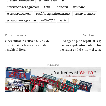
Claudia Sheinbaum
economía familiar
exportaciones agrícolas
FIRA
Inflación
jitomate
mercado nacional
política agroalimentaria
precio jitomate
productores agrícolas
PROFECO
Sader
Previous article
Next article
Vicealmirante acusa a SEMAR de
Abogado pide repatriar a 13
obstruir su defensa en caso de
narcos expulsados, entre ellos
huachicol fiscal
operadores del Z-40 y el Z-42
- Publicidad -