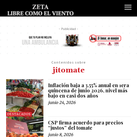
- Publicidad -
Contenidos sobre
jitomate
Inflación baja a 3.55% anual en 1era
quincena de junio 2026, nivel más
bajo en casi dos años
junio 24, 2026
DESTACADOS
CSP firma acuerdo para precios
“justos” del tomate
junio 8, 2026