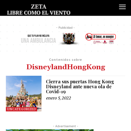
- Publicidad -
Contenidos sobre
DisneylandHongKong
Cierra sus puertas Hong Kong
Disneyland ante nueva ola de
Covid-19
enero 5, 2022
UNCATEGORIZED
- Advertisement -