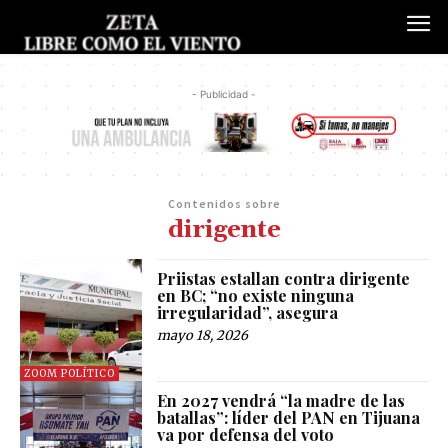
- Publicidad -
Contenidos sobre
dirigente
Priistas estallan contra dirigente
en BC; “no existe ninguna
irregularidad”, asegura
mayo 18, 2026
ZOOM POLÍTICO
En 2027 vendrá “la madre de las
batallas”: líder del PAN en Tijuana
va por defensa del voto