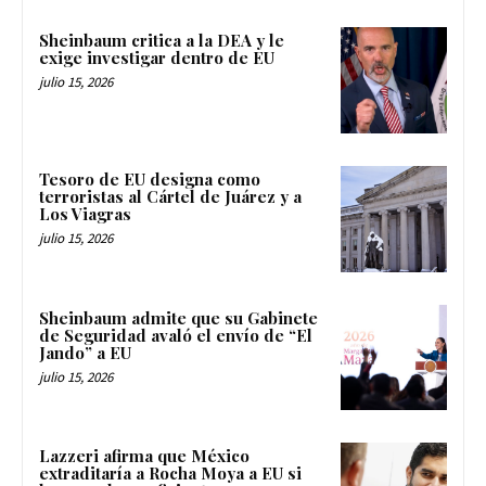
Sheinbaum critica a la DEA y le
exige investigar dentro de EU
julio 15, 2026
Tesoro de EU designa como
terroristas al Cártel de Juárez y a
Los Viagras
julio 15, 2026
Sheinbaum admite que su Gabinete
de Seguridad avaló el envío de “El
Jando” a EU
julio 15, 2026
Lazzeri afirma que México
extraditaría a Rocha Moya a EU si