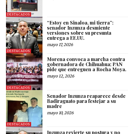
DESTACADOS
“Estoy en Sinaloa, mi tierra”:
senador Inzunza desmiente
versiones sobre su presunta
entrega a EE.UU.
mayo 17, 2026
DESTACADOS
Morena convoca a marcha contra
gobernadora de Chihuahua; PAN
pide que entreguen a Rocha Moya.
mayo 12, 2026
DESTACADOS
Senador Inzunza reaparece desde
Badiraguato para festejar a su
madre
mayo 10, 2026
DESTACADOS
Inzunza revierte su postura y no