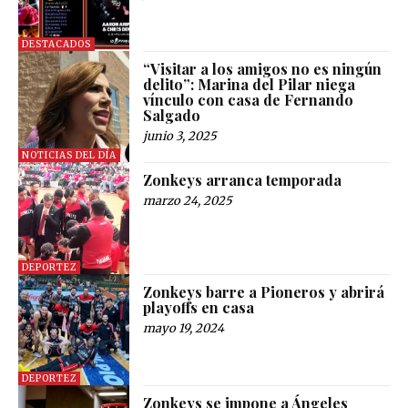
DESTACADOS
“Visitar a los amigos no es ningún
delito”: Marina del Pilar niega
vínculo con casa de Fernando
Salgado
junio 3, 2025
NOTICIAS DEL DÍA
Zonkeys arranca temporada
marzo 24, 2025
DEPORTEZ
Zonkeys barre a Pioneros y abrirá
playoffs en casa
mayo 19, 2024
DEPORTEZ
Zonkeys se impone a Ángeles