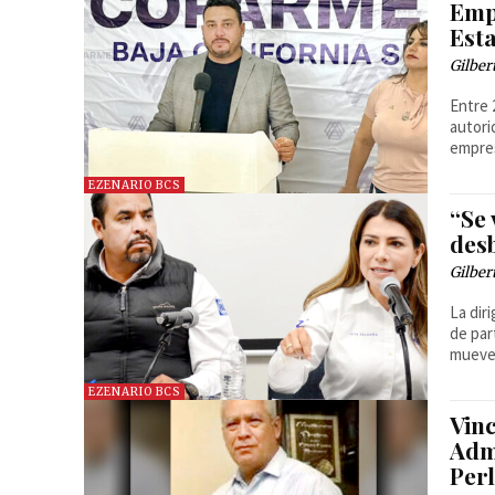
Emp
Est
Gilber
Entre 
autori
empres
EZENARIO BCS
“Se 
des
Gilber
La dir
de par
mueven
EZENARIO BCS
Vin
Admi
Per