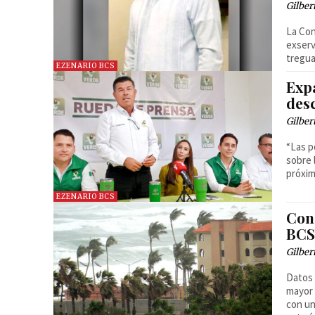
Gilber
La Con
exserv
tregua
EZENARIO BCS
Exp
des
Gilber
“Las p
sobre 
próxi
EZENARIO BCS
Con
BCS
Gilber
Datos 
mayor 
con un