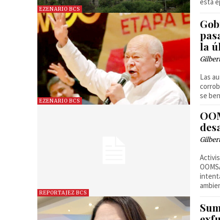
esta é
EZENARIO BCS
Gob
pasa
la 
Gilber
Las au
corrob
se ben
EZENARIO BCS
OOM
des
Gilber
Activi
OOMSAP
intent
ambien
REPORTAJEZ BCS
Sum
exf