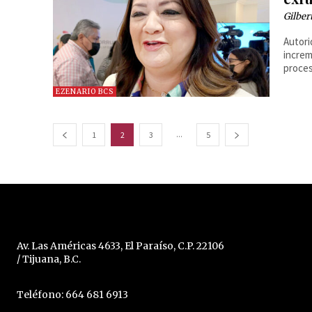
Gilber
Autori
increm
proces
EZENARIO BCS
...
1
2
3
5
Av. Las Américas 4633, El Paraíso, C.P. 22106
/ Tijuana, B.C.
Teléfono: 664 681 6913