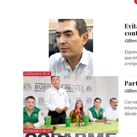
Evi
con
Gilber
Expone
que in
a resp
EZENARIO BCS
Par
Gilber
Con mi
intern
dónde 
EZENARIO BCS