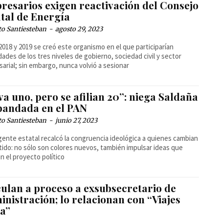
resarios exigen reactivación del Consejo
atal de Energía
to Santiesteban
-
agosto 29, 2023
2018 y 2019 se creó este organismo en el que participarían
dades de los tres niveles de gobierno, sociedad civil y sector
arial; sin embargo, nunca volvió a sesionar
va uno, pero se afilian 20”: niega Saldaña
bandada en el PAN
to Santiesteban
-
junio 27, 2023
igente estatal recalcó la congruencia ideológica a quienes cambian
tido: no sólo son colores nuevos, también impulsar ideas que
 el proyecto político
culan a proceso a exsubsecretario de
nistración; lo relacionan con “Viajes
la”