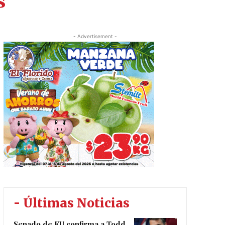
s
- Advertisement -
- Últimas Noticias
Senado de EU confirma a Todd