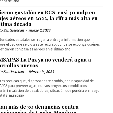
poca del año
ierno gastalón en BCS: casi 30 mdp en
jes aéreos en 2022, la cifra más alta en
última década
to Santiesteban
-
marzo 7, 2023
toridades estatales se niegan a entregar información que
ore el uso que se dio a este recurso, donde se exponga quiénes
eficiaron con pasajes aéreos en el último año
SAPAS La Paz ya no venderá agua a
arrollos nuevos
to Santiesteban
-
febrero 14, 2023
stas recalcan que, al aprobar este cambio, por incapacidad de
AS para proveer agua, nuevos proyectos inmobiliarios
arán instalación de desaladoras, situación que pondría en riesgo
tal al municipio
an más de 30 denuncias contra
uncionarios de Carlos Mendoza