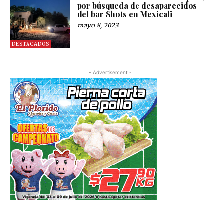
por búsqueda de desaparecidos
del bar Shots en Mexicali
mayo 8, 2023
DESTACADOS
- Advertisement -