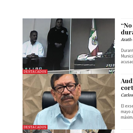
“No 
dur
Arath 
Durant
Munici
acusac
DESTACADOS
Aud
cort
Carlos
El exs
mayo a
máxim
DESTACADOS