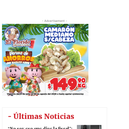
- Advertisement -
- Últimas Noticias
“No soy eso que dice la fiscal”: