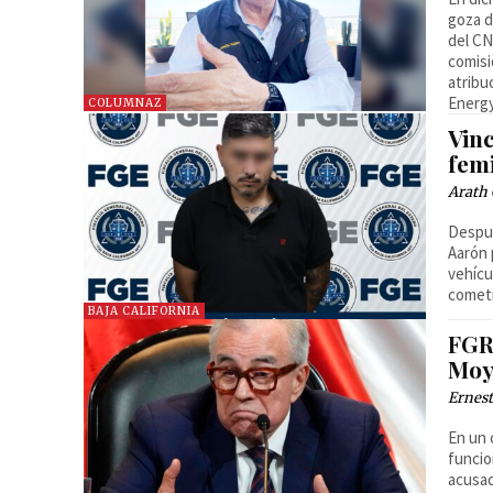
goza d
del CN
comisi
atribu
Energy
COLUMNAZ
Vinc
femi
Arath 
Despué
Aarón 
vehícu
cometi
BAJA CALIFORNIA
FGR
Moy
Ernest
En un 
funcio
acusad