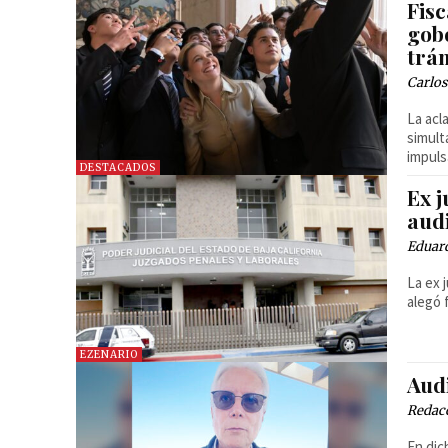
Fis
gob
trá
Carlos
La acl
simult
impuls
DESTACADOS
Ex j
aud
Eduar
La ex 
alegó 
EZENARIO
Aud
Redac
En dic