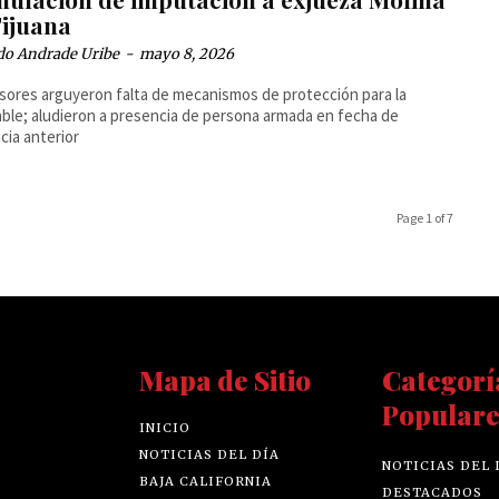
Tijuana
do Andrade Uribe
-
mayo 8, 2026
ores arguyeron falta de mecanismos de protección para la
ble; aludieron a presencia de persona armada en fecha de
cia anterior
Page 1 of 7
Mapa de Sitio
Categorí
Populare
INICIO
NOTICIAS DEL DÍA
NOTICIAS DEL 
BAJA CALIFORNIA
DESTACADOS