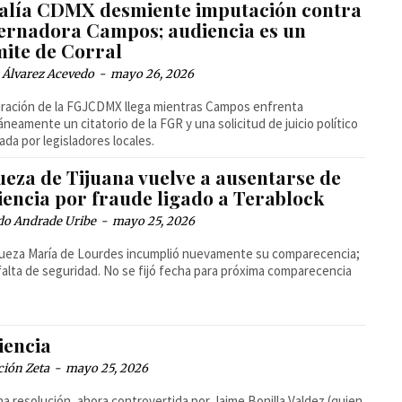
calía CDMX desmiente imputación contra
ernadora Campos; audiencia es un
mite de Corral
 Álvarez Acevedo
-
mayo 26, 2026
aración de la FGJCDMX llega mientras Campos enfrenta
áneamente un citatorio de la FGR y una solicitud de juicio político
ada por legisladores locales.
ueza de Tijuana vuelve a ausentarse de
iencia por fraude ligado a Terablock
do Andrade Uribe
-
mayo 25, 2026
jueza María de Lourdes incumplió nuevamente su comparecencia;
falta de seguridad. No se fijó fecha para próxima comparecencia
iencia
ción Zeta
-
mayo 25, 2026
ha resolución, ahora controvertida por Jaime Bonilla Valdez (quien