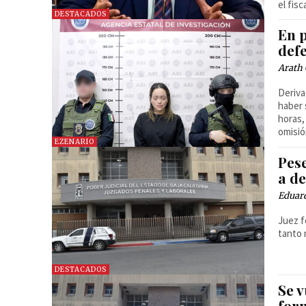
el fis
DESTACADOS
En p
def
Arath 
Deriva
haber 
horas,
omisió
EZENARIO
Pese
a d
Eduar
Juez f
tanto 
DESTACADOS
Se v
for