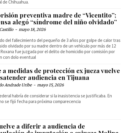
cal de Chihuahua.
risión preventiva madre de “Vicentito”;
ensa alegó “síndrome del niño olvidado”
Castillo
-
mayo 18, 2026
do del fallecimiento del pequeño de 3 años por golpe de calor tras
sido olvidado por su madre dentro de un vehículo por más de 12
 Roxana fue juzgada por el delito de homicidio por comisión por
n con dolo eventual
 a medidas de protección ex jueza vuelve
esatender audiencia en Tijuana
do Andrade Uribe
-
mayo 15, 2026
ederal habría de considerar si la inasistencia se justificaba. En
no se fijó fecha para próxima comparecencia
uelve a diferir a audiencia de
mulación de imputación a exjueza Molina