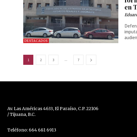
en 
Eduar
Defens
imputa
audien
DESTACADOS
...
1
2
3
7
Av. Las Américas 4633, El Paraíso, C.P. 22106
/ Tijuana, B.C.
Teléfono: 664 681 6913