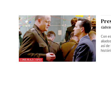
Pre
Gabrie
Con es
aliado
así de
histór
CINEMAZCOPIO