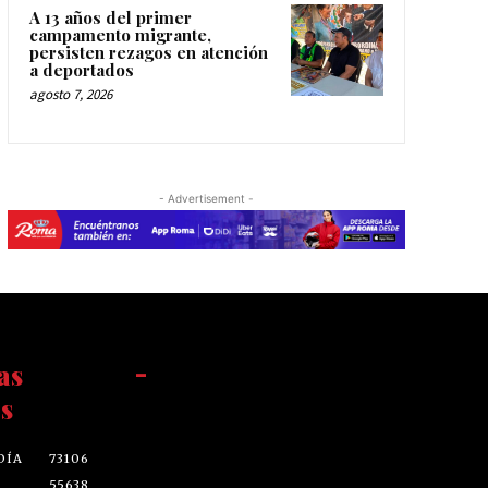
A 13 años del primer
campamento migrante,
persisten rezagos en atención
a deportados
agosto 7, 2026
- Advertisement -
as
-
s
DÍA
73106
55638