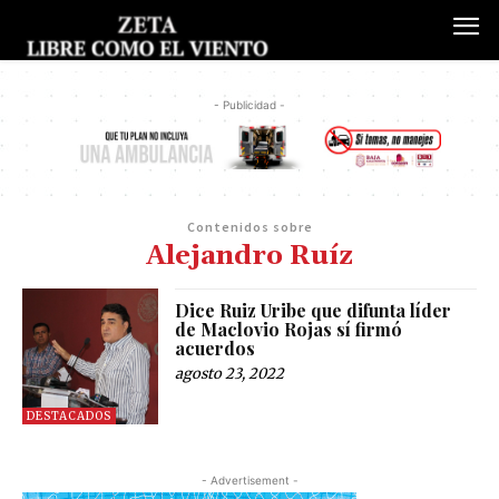
- Publicidad -
Contenidos sobre
Alejandro Ruíz
Dice Ruiz Uribe que difunta líder
de Maclovio Rojas sí firmó
acuerdos
agosto 23, 2022
DESTACADOS
- Advertisement -