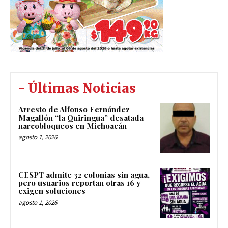
- Últimas Noticias
Arresto de Alfonso Fernández
Magallón “la Quiringua” desatada
narcobloqueos en Michoacán
agosto 1, 2026
CESPT admite 32 colonias sin agua,
pero usuarios reportan otras 16 y
exigen soluciones
agosto 1, 2026