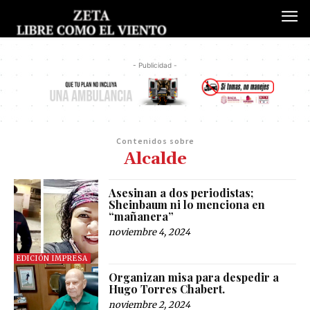
- Publicidad -
Contenidos sobre
Alcalde
Asesinan a dos periodistas;
Sheinbaum ni lo menciona en
“mañanera”
noviembre 4, 2024
EDICIÓN IMPRESA
Organizan misa para despedir a
Hugo Torres Chabert.
noviembre 2, 2024