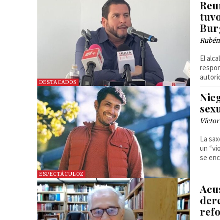
Reu
tuv
Bur
Rubén
El alc
respon
autor
DESTACADOS
Nie
sex
Víctor
La sax
un “vi
se enc
ESPECTÁCULOZ
Acus
der
ref