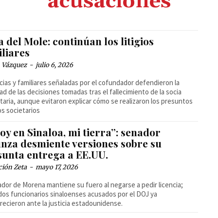
acusaciones
 del Mole: continúan los litigios
iliares
 Vázquez
-
julio 6, 2026
cias y familiares señaladas por el cofundador defendieron la
dad de las decisiones tomadas tras el fallecimiento de la socia
taria, aunque evitaron explicar cómo se realizaron los presuntos
s societarios
oy en Sinaloa, mi tierra”: senador
unza desmiente versiones sobre su
sunta entrega a EE.UU.
ción Zeta
-
mayo 17, 2026
ador de Morena mantiene su fuero al negarse a pedir licencia;
dos funcionarios sinaloenses acusados por el DOJ ya
ecieron ante la justicia estadounidense.