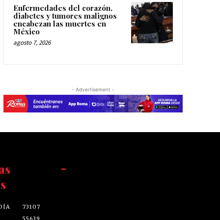
Enfermedades del corazón,
diabetes y tumores malignos
encabezan las muertes en
México
agosto 7, 2026
- Advertisement -
as
-
s
DÍA
73107
55639