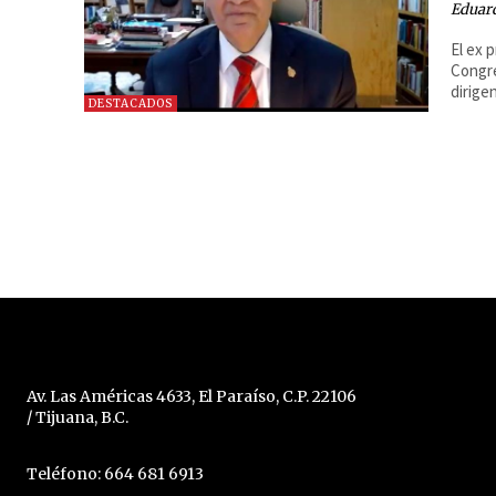
Eduar
El ex 
Congre
dirige
DESTACADOS
Av. Las Américas 4633, El Paraíso, C.P. 22106
/ Tijuana, B.C.
Teléfono: 664 681 6913