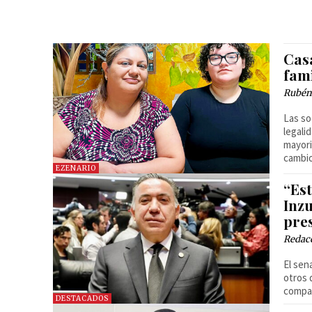
Casa
fam
Rubén
Las so
legali
mayori
cambio
EZENARIO
“Est
Inz
pre
Redac
El sen
otros 
compar
DESTACADOS