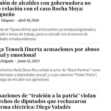
nión de alcaldes con gobernadora no
o relación con el caso Rocha Moya:
gueño
 Vázquez
-
abril 30, 2026
alde de Tijuana afirmó que el encuentro ya estaba programado y
dió a temas de trabajo, pese a coincidir con el anuncio de
idades estadounidenses.
ga Tenoch Huerta acusaciones por abuso
ual y emocional
 Delgado
-
junio 12, 2023
ofonista María Elena Ríos señaló al actor de “Black Panther” como
olentador y depredador sexual”, y cuyo colectivo “Poder Prieto”,
arga de encubrir sus agresiones
aciones de “traición a la patria” violan
echos de diputados que rechazaron
orma eléctrica: Diego Valadés