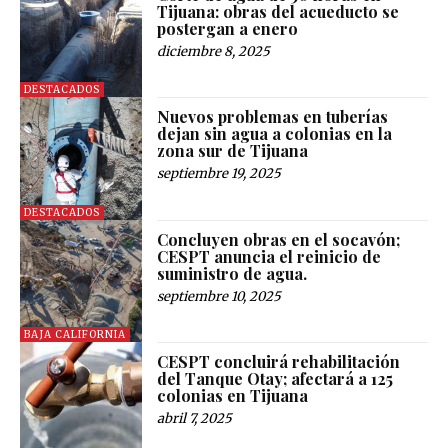
Tijuana: obras del acueducto se
postergan a enero
diciembre 8, 2025
DESTACADOS
Nuevos problemas en tuberías
dejan sin agua a colonias en la
zona sur de Tijuana
septiembre 19, 2025
DESTACADOS
Concluyen obras en el socavón;
CESPT anuncia el reinicio de
suministro de agua.
septiembre 10, 2025
BAJA CALIFORNIA
CESPT concluirá rehabilitación
del Tanque Otay; afectará a 125
colonias en Tijuana
abril 7, 2025