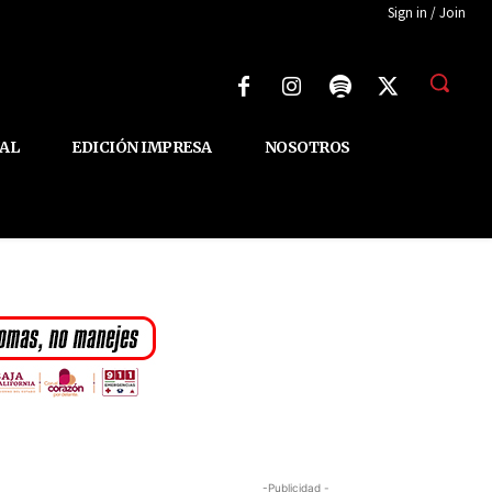
Sign in / Join
AL
EDICIÓN IMPRESA
NOSOTROS
-Publicidad -