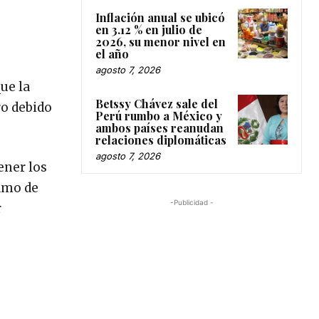
Inflación anual se ubicó
en 3.12 % en julio de
2026, su menor nivel en
el año
agosto 7, 2026
que la
Betssy Chávez sale del
ro debido
Perú rumbo a México y
ambos países reanudan
relaciones diplomáticas
agosto 7, 2026
ener los
amo de
-Publicidad -
r