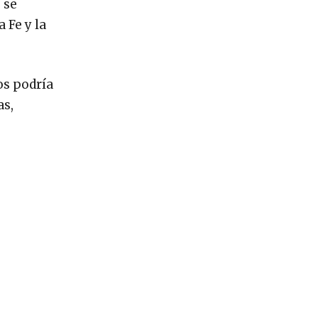
 se
 Fe y la
os podría
as,