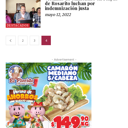
de Rosarito luchan por
indemnización justa
mayo 12, 2022
DESTACADOS
2
3
4
- Advertisement -