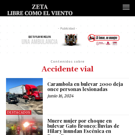
- Publicidad -
Contenidos sobre
Accidente vial
Carambola en bulevar 2000 deja
once personas lesionadas
junio 16, 2024
DESTACADOS
Muere mujer por choque en
bulevar Gato Bronco; lluvias de
Hilary inundan Escénica en