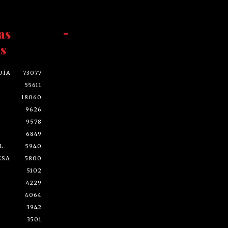
as
-
s
DÍA
73077
55611
18060
9626
9578
6849
L
5940
ESA
5800
5102
4229
4064
3942
3501