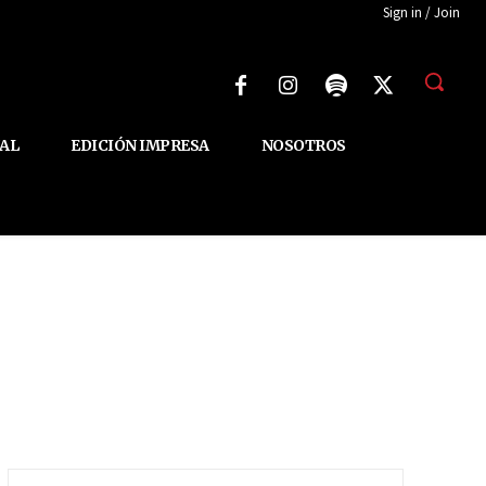
Sign in / Join
AL
EDICIÓN IMPRESA
NOSOTROS