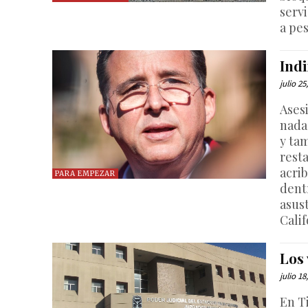
serv
a pe
Ind
julio 25
Ases
nada
y ta
rest
acri
PARA EMPEZAR
dent
asus
Calif
Los
julio 18
En T