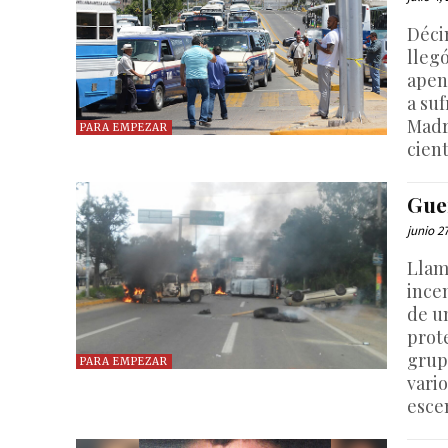
Déci
lleg
apen
a suf
Madr
PARA EMPEZAR
cient
Gue
junio 2
Llam
ince
de un
prot
grupo
PARA EMPEZAR
vari
esce