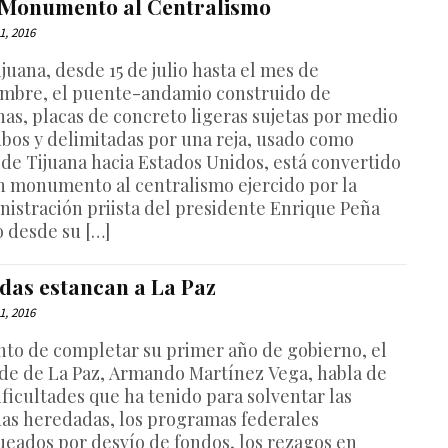
 Monumento al Centralismo
1, 2016
juana, desde 15 de julio hasta el mes de
embre, el puente-andamio construido de
nas, placas de concreto ligeras sujetas por medio
ubos y delimitadas por una reja, usado como
 de Tijuana hacia Estados Unidos, está convertido
n monumento al centralismo ejercido por la
nistración priista del presidente Enrique Peña
o desde su […]
das estancan a La Paz
1, 2016
nto de completar su primer año de gobierno, el
lde de La Paz, Armando Martínez Vega, habla de
ificultades que ha tenido para solventar las
as heredadas, los programas federales
ueados por desvío de fondos, los rezagos en