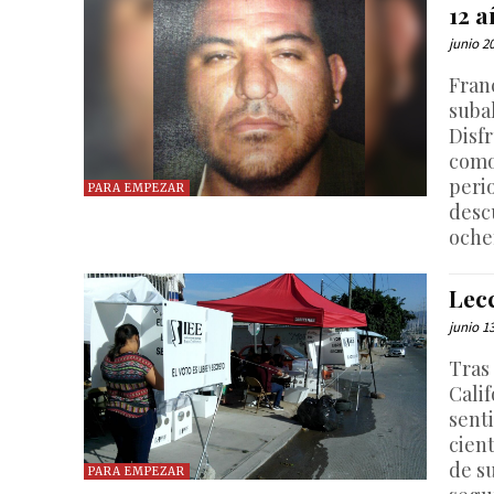
12 
junio 2
Fran
suba
Disfr
como
perio
PARA EMPEZAR
desc
oche
Lec
junio 1
Tras 
Cali
senti
cien
de s
PARA EMPEZAR