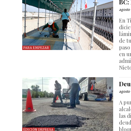
BC:
agosto 
En Ti
dici
lámi
de t
paso
PARA EMPEZAR
en u
admi
Niet
Deu
agosto 
A pu
alca
las d
deud
bloq
EDICIÓN IMPRESA