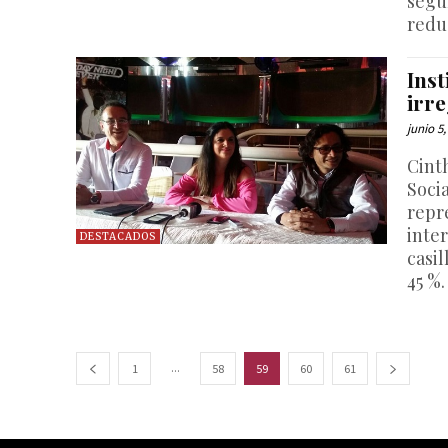
segu
redu
Inst
irre
junio 5
Cint
Soci
repr
inter
DESTACADOS
casil
45 %.
...
1
58
59
60
61