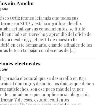
años sin Pancho
0, 2016
cisco Ortiz Franco leía más que todos sus
lternos en ZETA y estaba orgulloso de ello.
utaba actualizar sus conocimientos, se tituló
 licenciado en Derecho y aprendió del oficio de
dista desde 1977; el perfil de maestro lo
ubrió en este Semanario, cuando a finales de los
ntas le tocó trabajar con decenas de […]
ciones electorales
3, 2016
la jornada electoral que se desarrolló en Baja
fornia el domingo 5 de junio, los únicos que deben
rse satisfechos, son ese poco más del 33 por
to de ciudadanos que cumplieron su obligación
ufragar. Y de esos, estarán contentos