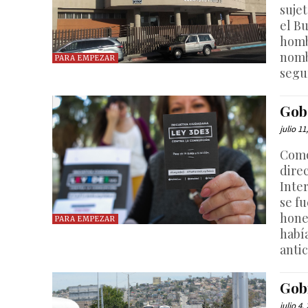
suje
el B
hombr
nomb
PARA EMPEZAR
segur
Gob
julio 11
Como
dire
Inter
se f
hone
PARA EMPEZAR
habí
anti
Gob
julio 4,