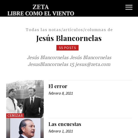
Todas las notas/artículos/columnas de
Jesús Blancornelas
55 POSTS
Jesús Blancornelas Jesús Blancornelas
JesusBlancornelas 15
jesus@zeta.com
El error
febrero 8, 2021
CENIZAS
Las encuestas
febrero 1, 2021