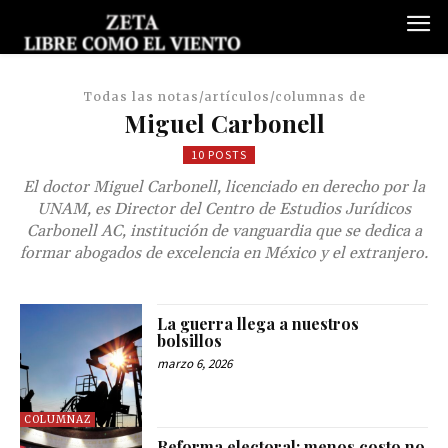
Todas las notas/artículos/columnas de
Miguel Carbonell
10 POSTS
El doctor Miguel Carbonell, licenciado en derecho por la
UNAM, es Director del Centro de Estudios Jurídicos
Carbonell AC, institución de vanguardia que se dedica a
formar abogados de excelencia en México y el extranjero.
La guerra llega a nuestros
bolsillos
marzo 6, 2026
COLUMNAZ
Reforma electoral: menos costo no