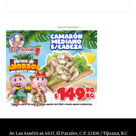
- Advertisement -
Av. Las Américas 4633, El Paraíso, C.P. 22106 / Tijuana, B.C.