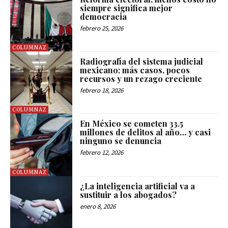
siempre significa mejor
democracia
febrero 25, 2026
COLUMNAZ
Radiografía del sistema judicial
mexicano: más casos, pocos
recursos y un rezago creciente
febrero 18, 2026
COLUMNAZ
En México se cometen 33.5
millones de delitos al año… y casi
ninguno se denuncia
febrero 12, 2026
COLUMNAZ
¿La inteligencia artificial va a
sustituir a los abogados?
enero 8, 2026