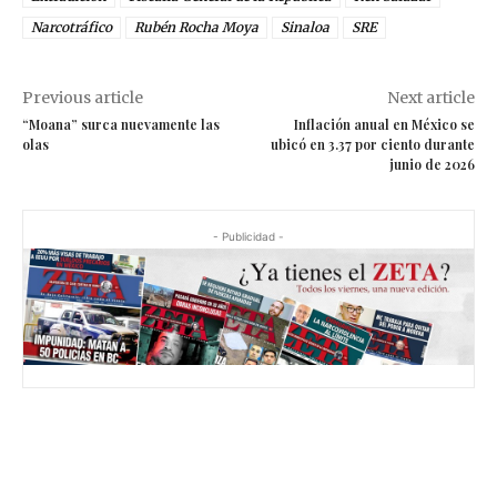
Narcotráfico
Rubén Rocha Moya
Sinaloa
SRE
Previous article
Next article
“Moana” surca nuevamente las
Inflación anual en México se
olas
ubicó en 3.37 por ciento durante
junio de 2026
- Publicidad -