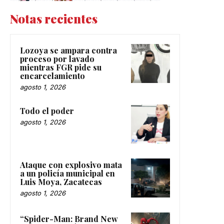
Notas recientes
Lozoya se ampara contra
proceso por lavado
mientras FGR pide su
encarcelamiento
agosto 1, 2026
Todo el poder
agosto 1, 2026
Ataque con explosivo mata
a un policía municipal en
Luis Moya, Zacatecas
agosto 1, 2026
“Spider-Man: Brand New