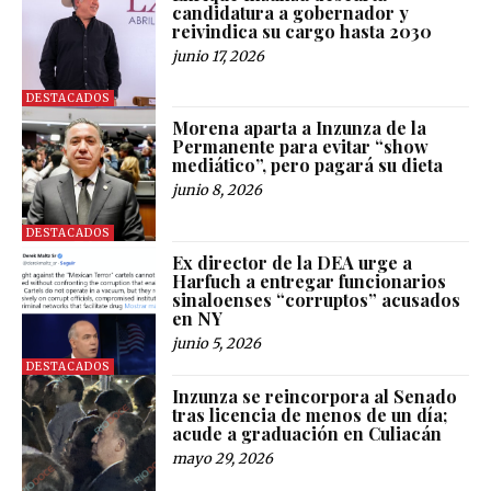
candidatura a gobernador y
reivindica su cargo hasta 2030
junio 17, 2026
DESTACADOS
Morena aparta a Inzunza de la
Permanente para evitar “show
mediático”, pero pagará su dieta
junio 8, 2026
DESTACADOS
Ex director de la DEA urge a
Harfuch a entregar funcionarios
sinaloenses “corruptos” acusados
en NY
junio 5, 2026
DESTACADOS
Inzunza se reincorpora al Senado
tras licencia de menos de un día;
acude a graduación en Culiacán
mayo 29, 2026