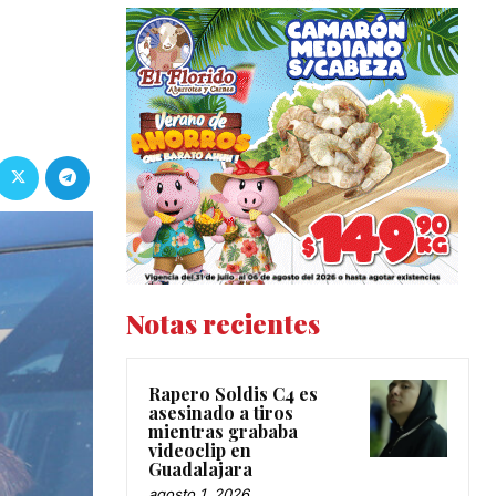
Notas recientes
Rapero Soldis C4 es
asesinado a tiros
mientras grababa
videoclip en
Guadalajara
agosto 1, 2026