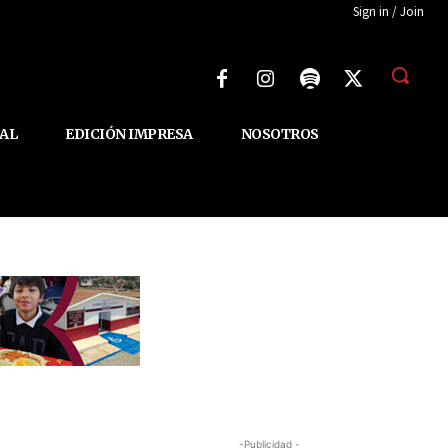
Sign in / Join
AL
EDICIÓN IMPRESA
NOSOTROS
-Publicidad -