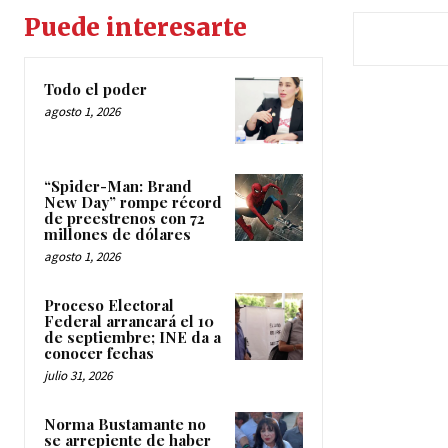
Puede interesarte
Todo el poder
agosto 1, 2026
“Spider-Man: Brand
New Day” rompe récord
de preestrenos con 72
millones de dólares
agosto 1, 2026
Proceso Electoral
Federal arrancará el 10
de septiembre; INE da a
conocer fechas
julio 31, 2026
Norma Bustamante no
se arrepiente de haber