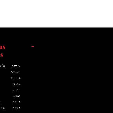
as
-
s
DÍA
72977
55528
18034
9612
9565
6841
L
5934
ESA
5794