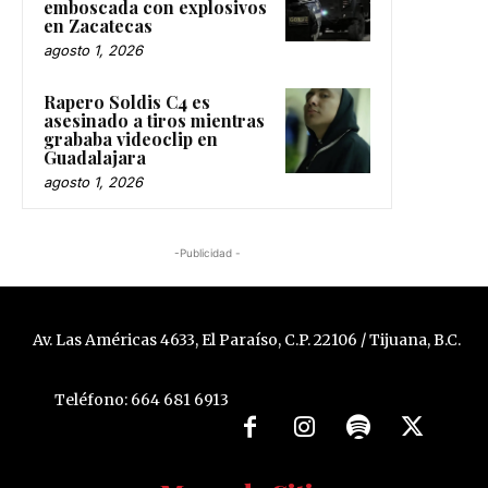
emboscada con explosivos
en Zacatecas
agosto 1, 2026
Rapero Soldis C4 es
asesinado a tiros mientras
grababa videoclip en
Guadalajara
agosto 1, 2026
-Publicidad -
Av. Las Américas 4633, El Paraíso, C.P. 22106 / Tijuana, B.C.
Teléfono: 664 681 6913