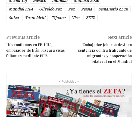
Mehdi Taj
México
mundial
Mundial 2026
Mundial FIFA
Olivaldo Paz
Paz
Persia
Semanario ZETA
Suiza
Team Melli
Tijuana
Visa
ZETA
Previous article
Next article
“No confiamos en EE. UU.”,
Embajador Johnson destaca
embajador de Irán buscará visas
sentencia contra traficante de
faltantes mediante FIFA
migrantes y cooperación
bilateral en el Mundial
- Publicidad -