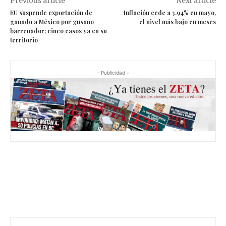
Previous article
Next article
EU suspende exportación de
Inflación cede a 3.94% en mayo,
ganado a México por gusano
el nivel más bajo en meses
barrenador; cinco casos ya en su
territorio
- Publicidad -