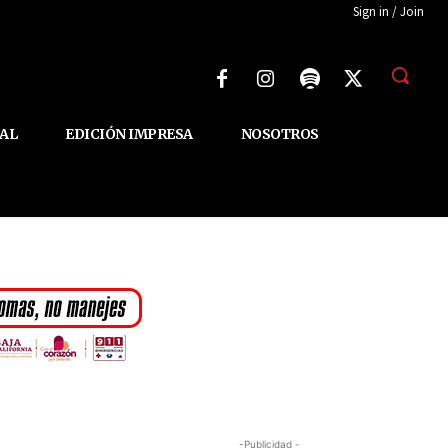
Sign in / Join
AL
EDICIÓN IMPRESA
NOSOTROS
-Publicidad -