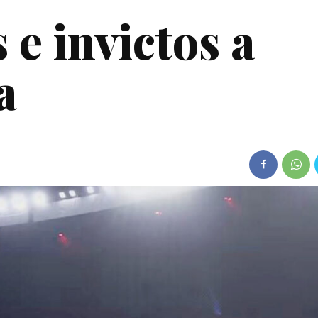
 e invictos a
a