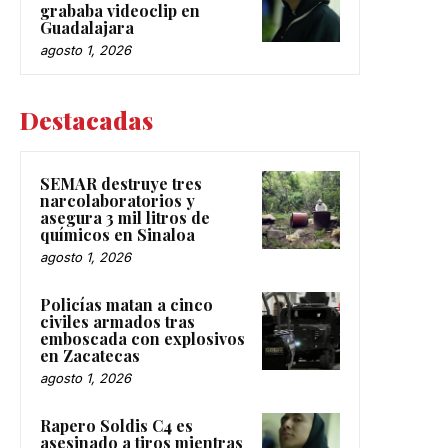
grababa videoclip en
Guadalajara
agosto 1, 2026
Destacadas
SEMAR destruye tres
narcolaboratorios y
asegura 3 mil litros de
químicos en Sinaloa
agosto 1, 2026
Policías matan a cinco
civiles armados tras
emboscada con explosivos
en Zacatecas
agosto 1, 2026
Rapero Soldis C4 es
asesinado a tiros mientras