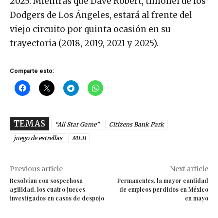
2025. Mientras que Dave Robert, timonel de los
Dodgers de Los Ángeles, estará al frente del
viejo circuito por quinta ocasión en su
trayectoria (2018, 2019, 2021 y 2025).
Comparte esto:
TEMAS
“All Star Game”
Citizens Bank Park
juego de estrellas
MLB
Previous article
Next article
Resolvían con sospechosa
Permanentes, la mayor cantidad
agilidad, los cuatro jueces
de empleos perdidos en México
investigados en casos de despojo
en mayo