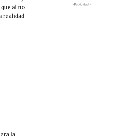
-Publicidad -
 que al no
a realidad
ara la