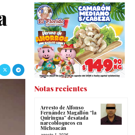
a
Notas recientes
Arresto de Alfonso
Fernández Magallón “la
Quiringua” desatada
narcobloqueos en
Michoacán
agosto 1, 2026