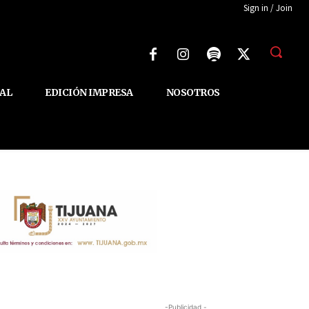
Sign in / Join
AL
EDICIÓN IMPRESA
NOSOTROS
-Publicidad -