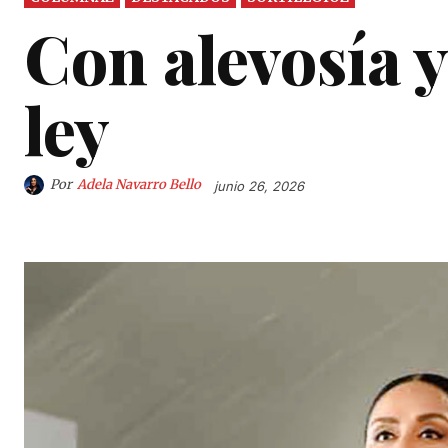
Con alevosía y
ley
Por
Adela Navarro Bello
junio 26, 2026