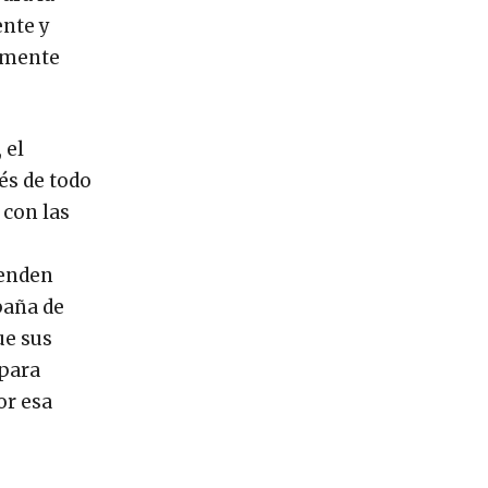
ente y
camente
 el
ués de todo
 con las
tenden
paña de
ue sus
 para
or esa