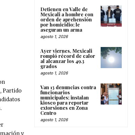
Detienen en Valle de
Mexicali a hombre con
orden de aprehensión
por homicidio; le
aseguran un arma
agosto 1, 2026
Ayer viernes, Mexicali
rompió récord de calor
al alcanzar los 49.3
grados
agosto 1, 2026
on
Van 13 denuncias contra
, Partido
funcionarios
municipales; instalan
ndidatos
kiosco para reportar
extorsiones en Zona
.
Centro
agosto 1, 2026
er
ormación y