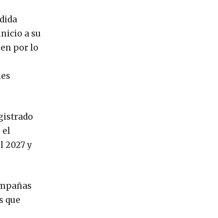
edida
nicio a su
nen por lo
les
egistrado
 el
l 2027 y
campañas
s que