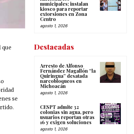
municipales; instalan
kiosco para reportar
extorsiones en Zona
Centro
agosto 1, 2026
Destacadas
l que
Arresto de Alfonso
Fernández Magallón “la
Quiringua” desatada
narcobloqueos en
so
Michoacán
oridad
agosto 1, 2026
enes se
CESPT admite 32
rtido.
colonias sin agua, pero
usuarios reportan otras
16 y exigen soluciones
agosto 1, 2026