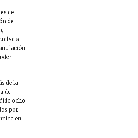
tes de
ión de
o,
suelve a
 anulación
Poder
s de la
ña de
ndido ocho
dos por
rdida en