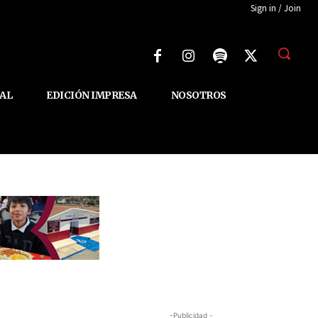
Sign in / Join
AL
EDICIÓN IMPRESA
NOSOTROS
-Publicidad -