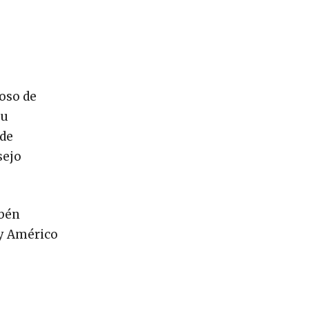
oso de
su
 de
sejo
ubén
 y Américo