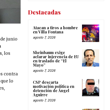
Destacadas
Atacan a tiros a hombre
en Villa Fontana
agosto 7, 2026
 de junio
a
Sheinbaum exige
, los
aclarar injerencia de EU
en traslado de “El
Mayo”
agosto 7, 2026
os contra
 que lo
CSP descarta
motivación política en
es,
detención de Ángel
Aguirre
agosto 7, 2026