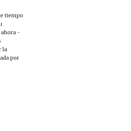
 de tiempo
u
 ahora -
s
 la
jada por