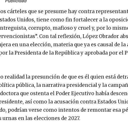
Publicidad
 los cárteles que se presume hay contra representan
tados Unidos, tiene como fin fortalecer a la oposic
ntreguista, corrupto, mafioso y cruel y, por lo mism
tervencionistas”. Con tal reflexión, López Obrador ab
njera en una elección, materia que ya es causal de la
por la Presidenta de la República y aprobada por el 
realidad la presunción de que es él quien está detrá
ítica pública, la narrativa presidencial y la campa
doctora que ostenta el Poder Ejecutivo había desce
presidente, así como la acusación contra Estados Uni
do, podrían verse como intentos de remontar esa pé
s urnas en las elecciones de 2027.