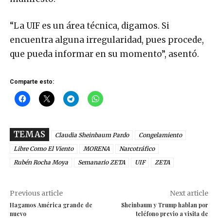
“La UIF es un área técnica, digamos. Si
encuentra alguna irregularidad, pues procede,
que pueda informar en su momento”, asentó.
Comparte esto:
TEMAS
Claudia Sheinbaum Pardo
Congelamiento
Libre Como El Viento
MORENA
Narcotráfico
Rubén Rocha Moya
Semanario ZETA
UIF
ZETA
Previous article
Next article
Hagamos América grande de
Sheinbaum y Trump hablan por
nuevo
teléfono previo a visita de