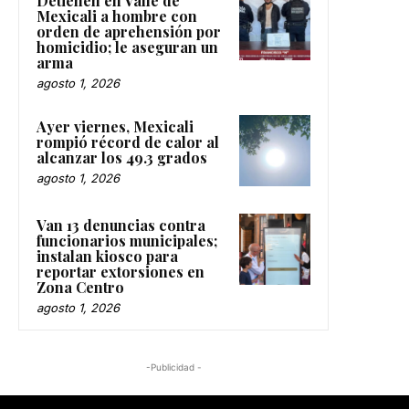
Detienen en Valle de
Mexicali a hombre con
orden de aprehensión por
homicidio; le aseguran un
arma
agosto 1, 2026
Ayer viernes, Mexicali
rompió récord de calor al
alcanzar los 49.3 grados
agosto 1, 2026
Van 13 denuncias contra
funcionarios municipales;
instalan kiosco para
reportar extorsiones en
Zona Centro
agosto 1, 2026
-Publicidad -