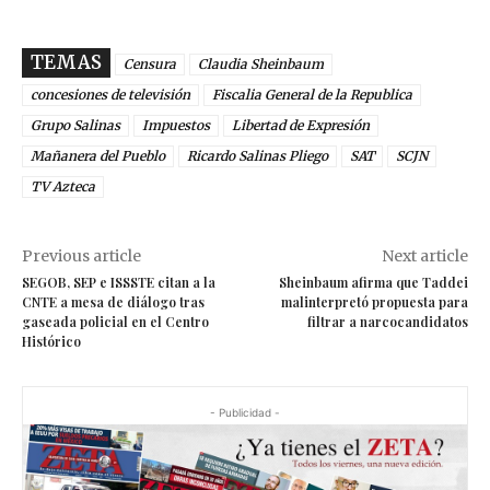
TEMAS
Censura
Claudia Sheinbaum
concesiones de televisión
Fiscalia General de la Republica
Grupo Salinas
Impuestos
Libertad de Expresión
Mañanera del Pueblo
Ricardo Salinas Pliego
SAT
SCJN
TV Azteca
Previous article
Next article
SEGOB, SEP e ISSSTE citan a la
Sheinbaum afirma que Taddei
CNTE a mesa de diálogo tras
malinterpretó propuesta para
gaseada policial en el Centro
filtrar a narcocandidatos
Histórico
- Publicidad -