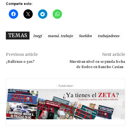
Comparte esto:
TEMAS
Inegi
mamá. trabajo
Sueldos
trabajadoras
Previous article
Next article
¿Ballenas o gas?
Muestran nivel en segunda fecha
de Rodeo en Rancho Casian
- Publicidad -