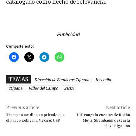
catalogado como hecho de relevancia.
Publicidad
Comparte esto:
TEMAS
Dirección de Bomberos Tijuana
Incendio
Tijuana
Villas del Campo
ZETA
Previous article
Next article
Trump no me dice en privado que
UIF congela cuentas de Rocha
el narco gobierna México: CSP
Moya; Sheinbaum descarta
investigación