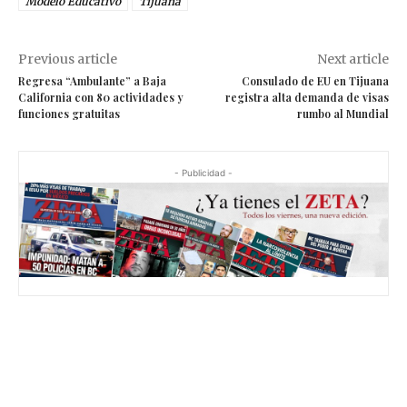
Modelo Educativo
Tijuana
Previous article
Next article
Regresa “Ambulante” a Baja
Consulado de EU en Tijuana
California con 80 actividades y
registra alta demanda de visas
funciones gratuitas
rumbo al Mundial
- Publicidad -