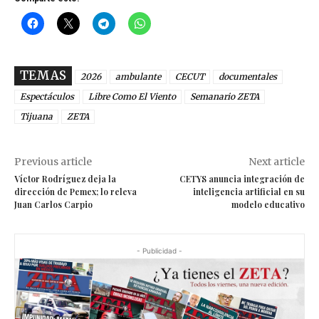
TEMAS
2026
ambulante
CECUT
documentales
Espectáculos
Libre Como El Viento
Semanario ZETA
Tijuana
ZETA
Previous article
Next article
Víctor Rodríguez deja la
CETYS anuncia integración de
dirección de Pemex; lo releva
inteligencia artificial en su
Juan Carlos Carpio
modelo educativo
- Publicidad -