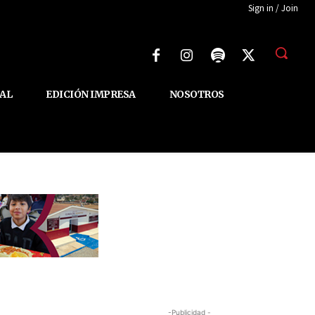
Sign in / Join
AL
EDICIÓN IMPRESA
NOSOTROS
-Publicidad -