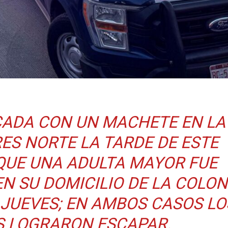
ADA CON UN MACHETE EN LA
ES NORTE LA TARDE DE ESTE
 QUE UNA ADULTA MAYOR FUE
N SU DOMICILIO DE LA COLON
JUEVES; EN AMBOS CASOS LO
 LOGRARON ESCAPAR.