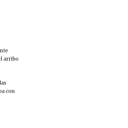
ente
l arribo
das
ba con