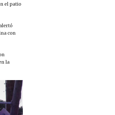
n el patio
alertó
uina con
con
en la