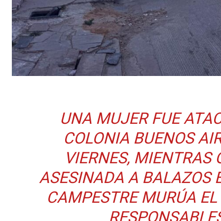
UNA MUJER FUE ATAC
COLONIA BUENOS AIR
VIERNES, MIENTRAS
ASESINADA A BALAZOS E
CAMPESTRE MURÚA EL 
RESPONSABLES