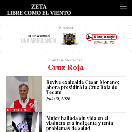
- Publicidad -
Contenidos sobre
Cruz Roja
Revive exalcalde César Moreno;
ahora presidirá la Cruz Roja de
Tecate
julio 31, 2026
DESTACADOS
Mujer hallada sin vida en el
viaducto era indigente y tenía
problemas de salud