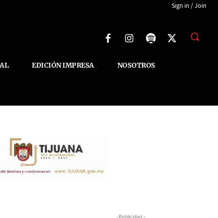
Sign in / Join
AL
EDICIÓN IMPRESA
NOSOTROS
-Publicidad -