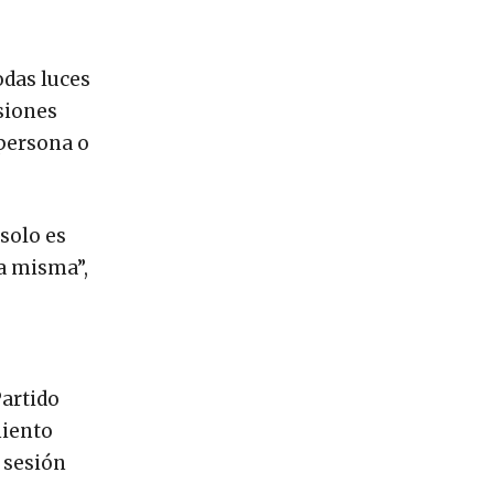
odas luces
siones
 persona o
solo es
ca misma”,
Partido
miento
 sesión