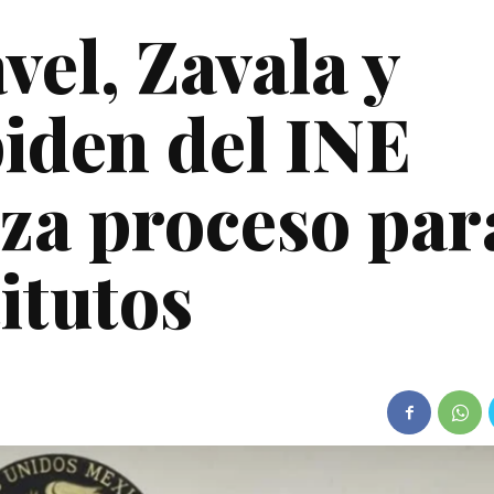
el, Zavala y
piden del INE
za proceso par
titutos