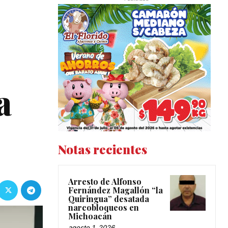
a
Notas recientes
Arresto de Alfonso
Fernández Magallón “la
Quiringua” desatada
narcobloqueos en
Michoacán
agosto 1, 2026