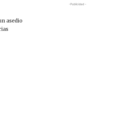
-Publicidad -
 un asedio
rias