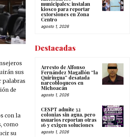
municipales; instalan
kiosco para reportar
extorsiones en Zona
Centro
agosto 1, 2026
Destacadas
onsejeros
Arresto de Alfonso
luirán sus
Fernández Magallón “la
Quiringua” desatada
r palabras
narcobloqueos en
Michoacán
ión de
agosto 1, 2026
CESPT admite 32
colonias sin agua, pero
s con la
usuarios reportan otras
s, como
16 y exigen soluciones
agosto 1, 2026
ucir su