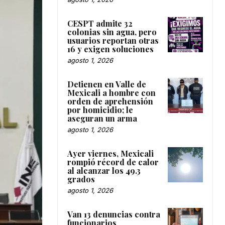
CESPT admite 32
colonias sin agua, pero
usuarios reportan otras
16 y exigen soluciones
agosto 1, 2026
Detienen en Valle de
Mexicali a hombre con
orden de aprehensión
por homicidio; le
aseguran un arma
agosto 1, 2026
Ayer viernes, Mexicali
rompió récord de calor
al alcanzar los 49.3
grados
agosto 1, 2026
Van 13 denuncias contra
funcionarios