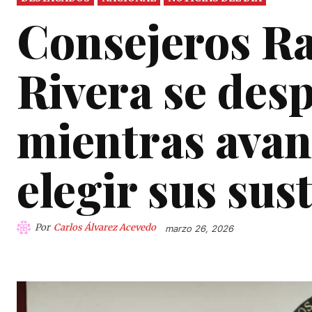
Consejeros Rav
Rivera se des
mientras avan
elegir sus sus
Por
Carlos Álvarez Acevedo
marzo 26, 2026