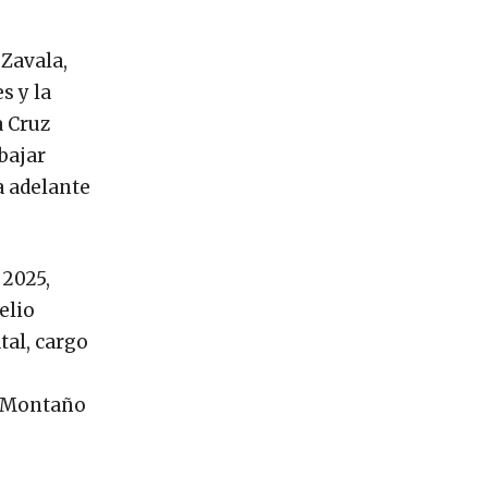
 Zavala,
s y la
a Cruz
bajar
a adelante
 2025,
elio
tal, cargo
o Montaño