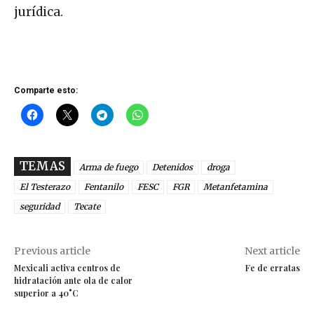
jurídica.
Comparte esto:
TEMAS
Arma de fuego
Detenidos
droga
El Testerazo
Fentanilo
FESC
FGR
Metanfetamina
seguridad
Tecate
Previous article
Next article
Mexicali activa centros de
Fe de erratas
hidratación ante ola de calor
superior a 40°C