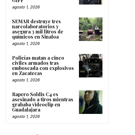
GIFF
agosto 1, 2026
SEMAR destruye tres
narcolaboratorios y
asegura 3 mil litros de
químicos en Sinaloa
agosto 1, 2026
Policías matan a cinco
civiles armados tras
emboscada con explosivos
en Zacatecas
agosto 1, 2026
Rapero Soldis C4 es
asesinado a tiros mientras
grababa videoclip en
Guadalajara
agosto 1, 2026