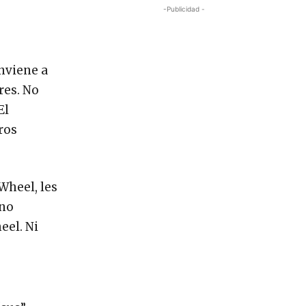
-Publicidad -
onviene a
res. No
El
ros
Wheel, les
rno
eel. Ni