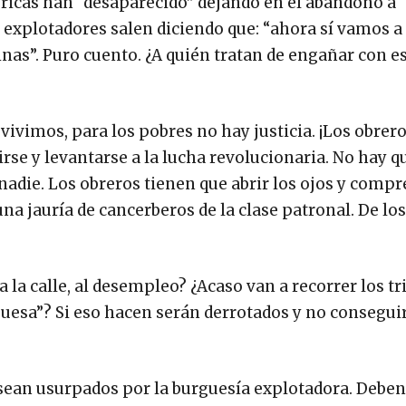
icas han “desaparecido” dejando en el abandono a 
 explotadores salen diciendo que: “ahora sí vamos a 
inas”. Puro cuento. ¿A quién tratan de engañar con e
vivimos, para los pobres no hay justicia. ¡Los obrero
rse y levantarse a la lucha revolucionaria. No hay q
 a nadie. Los obreros tienen que abrir los ojos y comp
a jauría de cancerberos de la clase patronal. De los
 la calle, al desempleo? ¿Acaso van a recorrer los tr
uesa”? Si eso hacen serán derrotados y no consegu
sean usurpados por la burguesía explotadora. Debe