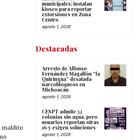
municipales; instalan
kiosco para reportar
extorsiones en Zona
Centro
agosto 1, 2026
Destacadas
Arresto de Alfonso
Fernández Magallón “la
Quiringua” desatada
narcobloqueos en
Michoacán
agosto 1, 2026
CESPT admite 32
colonias sin agua, pero
usuarios reportan otras
16 y exigen soluciones
l maldito
agosto 1, 2026
omo