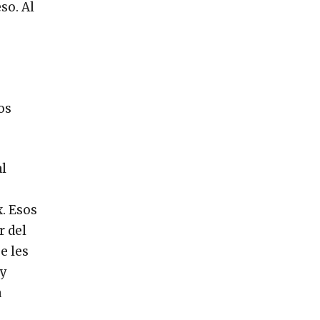
so. Al
os
al
. Esos
r del
e les
 y
a