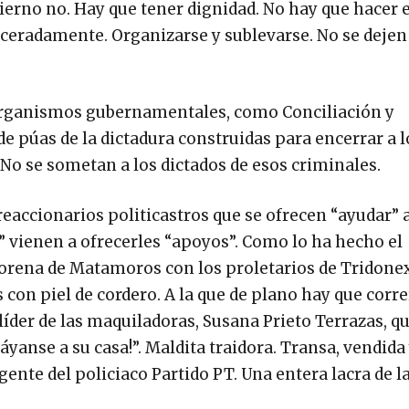
ierno no. Hay que tener dignidad. No hay que hacer e
 aceradamente. Organizarse y sublevarse. No se dejen
 organismos gubernamentales, como Conciliación y
de púas de la dictadura construidas para encerrar a l
. No se sometan a los dictados de esos criminales.
accionarios politicastros que se ofrecen “ayudar” 
 vienen a ofrecerles “apoyos”. Como lo ha hecho el
orena de Matamoros con los proletarios de Tridonex
 con piel de cordero. A la que de plano hay que corre
íder de las maquiladoras, Susana Prieto Terrazas, qu
áyanse a su casa!”. Maldita traidora. Transa, vendida
ente del policiaco Partido PT. Una entera lacra de l