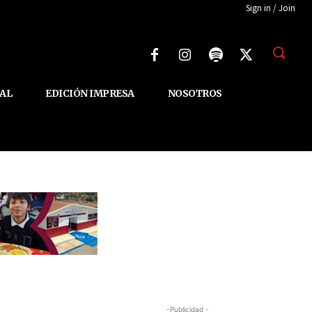
Sign in / Join
AL
EDICIÓN IMPRESA
NOSOTROS
-Publicidad -