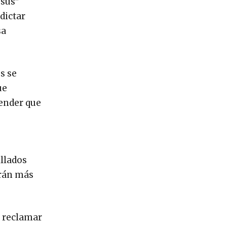
“sus”
dictar
sa
s se
ue
render que
illados
irán más
n reclamar