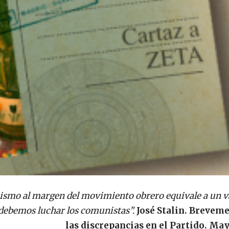
smo al margen del movimiento obrero equivale a un va
 debemos luchar los comunistas”.
José Stalin. Brevem
las discrepancias en el Partido. May