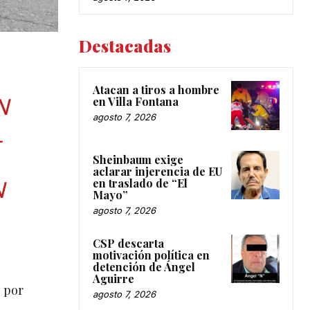
Destacadas
Atacan a tiros a hombre
N
en Villa Fontana
agosto 7, 2026
L
Sheinbaum exige
aclarar injerencia de EU
en traslado de “El
N
Mayo”
agosto 7, 2026
CSP descarta
motivación política en
detención de Ángel
Aguirre
s por
agosto 7, 2026