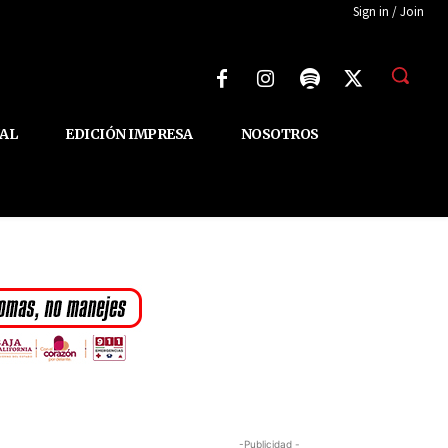
Sign in / Join
AL
EDICIÓN IMPRESA
NOSOTROS
-Publicidad -