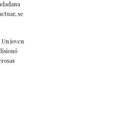
iudadana
actuar, se
. Un joven
lisionó
erosas