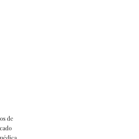
ios de
icado
médica,