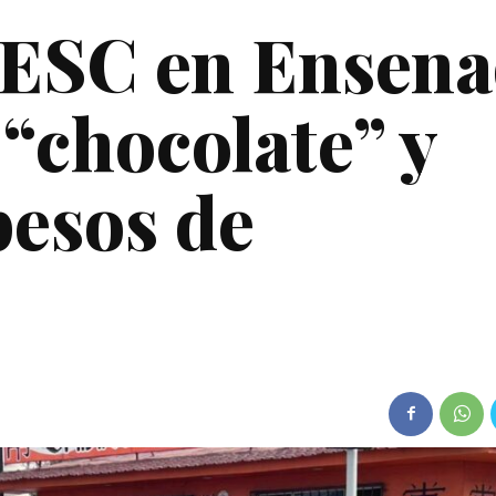
FESC en Ensen
 “chocolate” y
pesos de