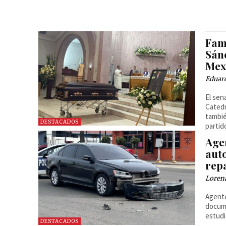
Fam
Sánc
Mex
Eduard
El sen
Catedr
tambié
DESTACADOS
partid
Age
auto
rep
Loren
Agente
docume
estudi
DESTACADOS