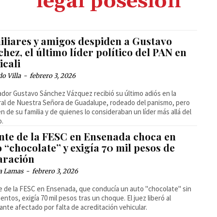
legal posesión
iliares y amigos despiden a Gustavo
hez, el último líder político del PAN en
icali
o Villa
-
febrero 3, 2026
ador Gustavo Sánchez Vázquez recibió su último adiós en la
al de Nuestra Señora de Guadalupe, rodeado del panismo, pero
n de su familia y de quienes lo consideraban un líder más allá del
o.
nte de la FESC en Ensenada choca en
 “chocolate” y exigía 70 mil pesos de
aración
a Lamas
-
febrero 3, 2026
 de la FESC en Ensenada, que conducía un auto "chocolate" sin
ntos, exigía 70 mil pesos tras un choque. El juez liberó al
ante afectado por falta de acreditación vehicular.