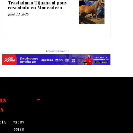
Trasladan a Tijuana al pony
rescatado en Maneadero
julio 13, 2026
- Advertisement -
as
-
s
DÍA
72587
55188