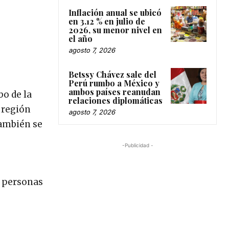
Inflación anual se ubicó
en 3.12 % en julio de
2026, su menor nivel en
el año
agosto 7, 2026
Betssy Chávez sale del
,
Perú rumbo a México y
ambos países reanudan
o de la
relaciones diplomáticas
a región
agosto 7, 2026
también se
-Publicidad -
o personas