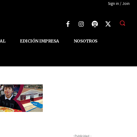
Sign in / Join
AL
EDICIÓN IMPRESA
NOSOTROS
-Publicidad -