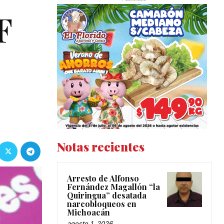
F
Notas recientes
Arresto de Alfonso
Fernández Magallón “la
Quiringua” desatada
narcobloqueos en
Michoacán
agosto 1, 2026