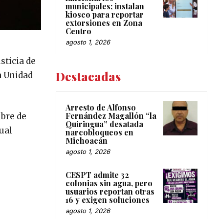
municipales; instalan
kiosco para reportar
extorsiones en Zona
Centro
agosto 1, 2026
sticia de
Destacadas
a Unidad
Arresto de Alfonso
Fernández Magallón “la
mbre de
Quiringua” desatada
ual
narcobloqueos en
Michoacán
agosto 1, 2026
CESPT admite 32
colonias sin agua, pero
usuarios reportan otras
16 y exigen soluciones
agosto 1, 2026