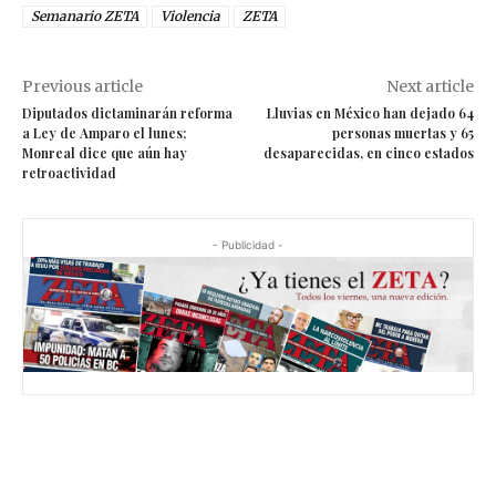
Semanario ZETA
Violencia
ZETA
Previous article
Next article
Diputados dictaminarán reforma
Lluvias en México han dejado 64
a Ley de Amparo el lunes;
personas muertas y 65
Monreal dice que aún hay
desaparecidas, en cinco estados
retroactividad
- Publicidad -