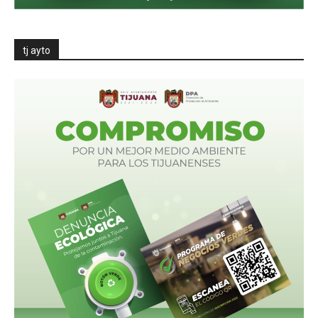
tj ayto