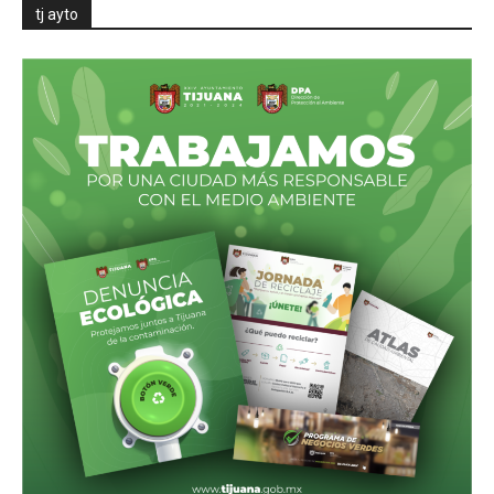
tj ayto