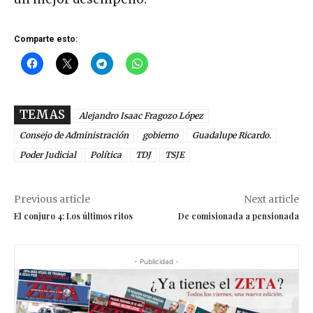
Comparte esto:
TEMAS
Alejandro Isaac Fragozo López
Consejo de Administración
gobierno
Guadalupe Ricardo.
Poder Judicial
Política
TDJ
TSJE
Previous article
Next article
El conjuro 4: Los últimos ritos
De comisionada a pensionada
- Publicidad -